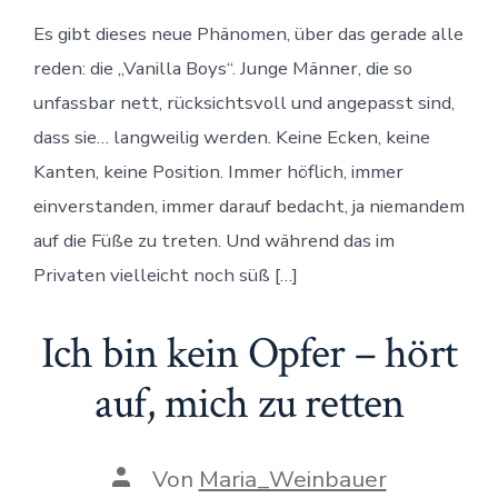
im
Es gibt dieses neue Phänomen, über das gerade alle
Business:
Warum
reden: die „Vanilla Boys“. Junge Männer, die so
wir
uns
unfassbar nett, rücksichtsvoll und angepasst sind,
mehr
dass sie… langweilig werden. Keine Ecken, keine
Männlichk
im
Kanten, keine Position. Immer höflich, immer
Geschäfts
einverstanden, immer darauf bedacht, ja niemandem
wünschen
dürfen
auf die Füße zu treten. Und während das im
Privaten vielleicht noch süß […]
Ich bin kein Opfer – hört
auf, mich zu retten
Beitragsautor
Von
Maria_Weinbauer