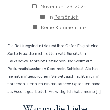
Veröffentlichungsdatum
November 23, 2025
Kategorien
In
Persönlich
zu
Keine Kommentare
Ich
bin
kein
Die Rettungsindustrie und ihre Opfer Es gibt eine
Opfer
–
Sorte Frau, die mich retten will. Sie sitzt in
hört
auf,
Talkshows, schreibt Petitionen und weint auf
mich
Podiumsdiskussionen über mein Schicksal. Sie hat
zu
retten
nie mit mir gesprochen. Sie will auch nicht mit mir
sprechen. Denn ich bin das falsche Opfer. Ich habe
als Escort gearbeitet. Freiwillig. Ich habe meine […]
Warum die Liebe