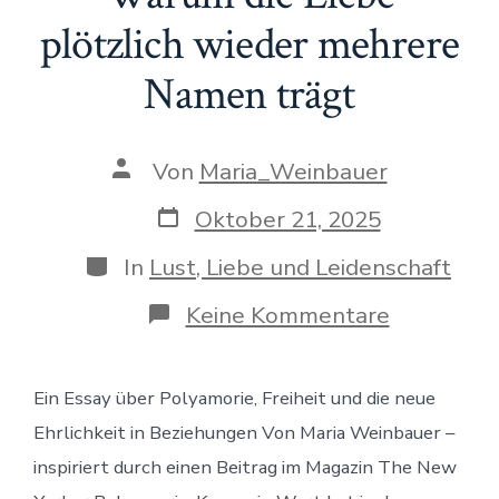
plötzlich wieder mehrere
Namen trägt
Beitragsautor
Von
Maria_Weinbauer
Veröffentlichungsdatum
Oktober 21, 2025
Kategorien
In
Lust, Liebe und Leidenschaft
zu
Keine Kommentare
Warum
die
Liebe
Ein Essay über Polyamorie, Freiheit und die neue
plötzlich
wieder
Ehrlichkeit in Beziehungen Von Maria Weinbauer –
mehrere
Namen
inspiriert durch einen Beitrag im Magazin The New
trägt