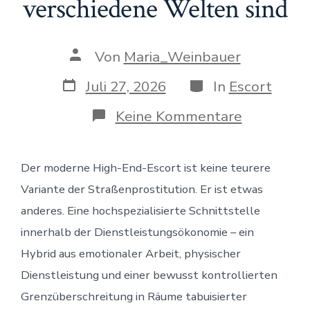
verschiedene Welten sind
Beitragsautor
Von
Maria_Weinbauer
Veröffentlichungsdatum
Kategorien
Juli 27, 2026
In
Escort
zu
Keine Kommentare
Geliebte
auf
Zeit
Der moderne High-End-Escort ist keine teurere
–
Warum
Variante der Straßenprostitution. Er ist etwas
High-
End-
anderes. Eine hochspezialisierte Schnittstelle
Escort
innerhalb der Dienstleistungsökonomie – ein
und
klassische
Hybrid aus emotionaler Arbeit, physischer
Prostituti
Dienstleistung und einer bewusst kontrollierten
zwei
völlig
Grenzüberschreitung in Räume tabuisierter
verschied