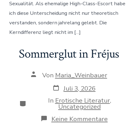
Sexualität. Als ehemalige High-Class-Escort habe
Welten
sind
ich diese Unterscheidung nicht nur theoretisch
verstanden, sondern jahrelang gelebt. Die
Kerndifferenz liegt nicht im […]
Sommerglut in Fréjus
Beitragsautor
Von
Maria_Weinbauer
Veröffentlichungsdatum
Juli 3, 2026
In
Erotische Literatur
,
Kategorien
Uncategorized
zu
Keine Kommentare
Sommergl
in
Fréjus