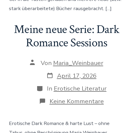
sind
stark überarbeitete) Bücher rausgebracht. […]
da
Meine neue Serie: Dark
Romance Sessions
Beitragsautor
Von
Maria_Weinbauer
Veröffentlichungsdatum
April 17, 2026
Kategorien
In
Erotische Literatur
zu
Keine Kommentare
Meine
neue
Serie:
Erotische Dark Romance & harte Lust – ohne
Dark
Romance
Tabus, ohne Beschönigung Maria Weinbauer,