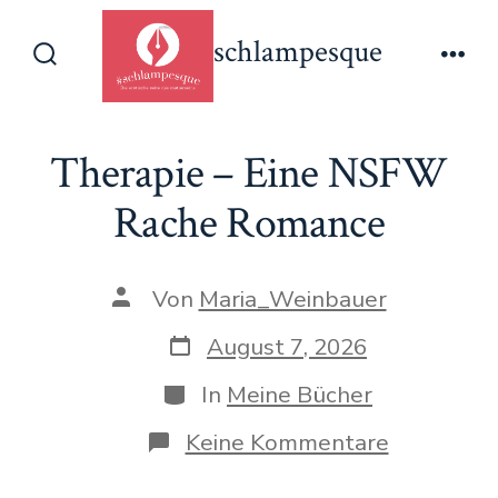
Zum
schlampesque
Inhalt
Suche
Men
springen
ein-/ausblenden
Therapie – Eine NSFW
Rache Romance
Beitragsautor
Von
Maria_Weinbauer
Veröffentlichungsdatum
August 7, 2026
Kategorien
In
Meine Bücher
zu
Keine Kommentare
Therapie
–