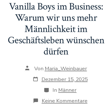
Vanilla Boys im Business:
Warum wir uns mehr
Männlichkeit im
Geschäftsleben wünschen
dürfen
Beitragsautor
Von
Maria_Weinbauer
Veröffentlichungsdatum
Dezember 15, 2025
Kategorien
In
Männer
zu
Keine Kommentare
Vanilla
Boys