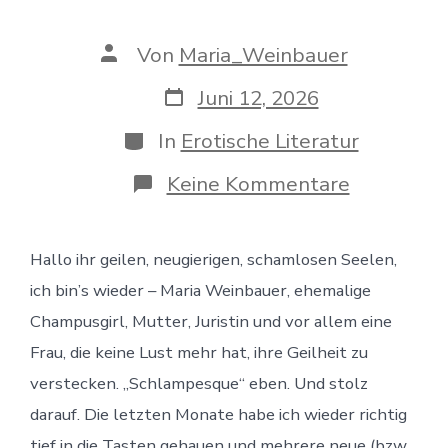
Beitragsautor
Von
Maria_Weinbauer
Veröffentlichungsdatum
Juni 12, 2026
Kategorien
In
Erotische Literatur
zu
Keine Kommentare
Der
perfekte
Tropfen,
Hallo ihr geilen, neugierigen, schamlosen Seelen,
Paypigs,
reife
ich bin’s wieder – Maria Weinbauer, ehemalige
Fotzen
und
Champusgirl, Mutter, Juristin und vor allem eine
Dorf-
Frau, die keine Lust mehr hat, ihre Geilheit zu
Huren
–
verstecken. „Schlampesque“ eben. Und stolz
meine
darauf. Die letzten Monate habe ich wieder richtig
neuen
Bücher
tief in die Tasten gehauen und mehrere neue (bzw.