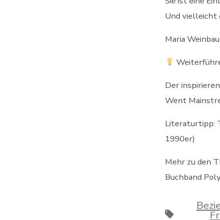
Sie ist eine Ei
Und vielleicht
Maria Weinbau
Weiterführ
Der inspirier
Went Mainstr
Literaturtipp:
1990er)
Mehr zu den T
Buchband Poly
Bezi
Schlagwört
Fr