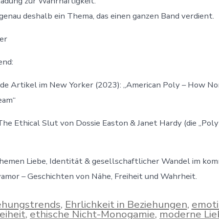
nladung zur Wahrhaftigkeit.
 genau deshalb ein Thema, das einen ganzen Band verdient.
er
end:
ende Artikel im New Yorker (2023): „American Poly – How
eam“
 The Ethical Slut von Dossie Easton & Janet Hardy (die „Poly
hemen Liebe, Identität & gesellschaftlicher Wandel im k
amor – Geschichten von Nähe, Freiheit und Wahrheit.
ehungstrends
,
Ehrlichkeit in Beziehungen
,
emoti
er
eiheit
,
ethische Nicht-Monogamie
,
moderne Lie