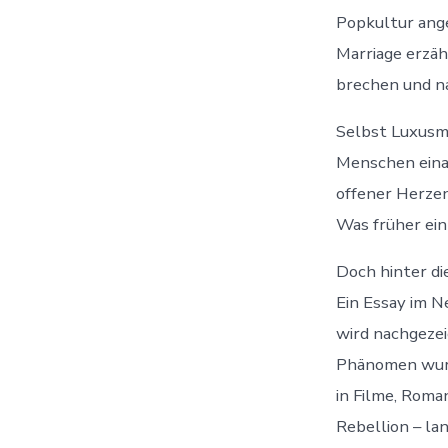
Popkultur ang
Marriage erzäh
brechen und n
Selbst Luxusma
Menschen einan
offener Herzen
Was früher ein
Doch hinter di
Ein Essay im Ne
wird nachgezeic
Phänomen wurd
in Filme, Roma
Rebellion – l