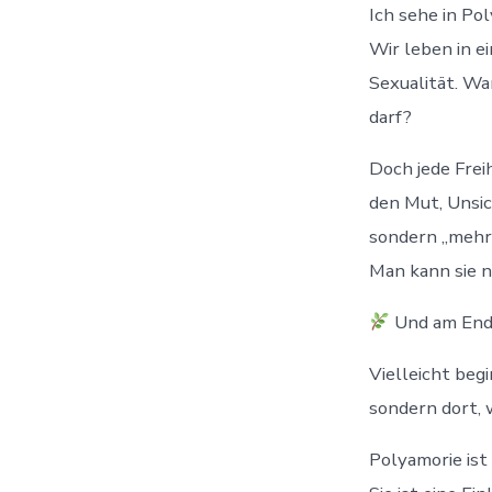
Ich sehe in Po
Wir leben in ei
Sexualität. War
darf?
Doch jede Frei
den Mut, Unsic
sondern „mehr
Man kann sie n
Und am End
Vielleicht begi
sondern dort, 
Polyamorie ist 