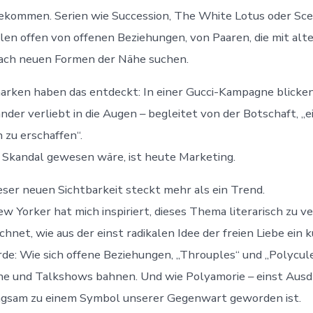
ekommen. Serien wie Succession, The White Lotus oder Sce
len offen von offenen Beziehungen, von Paaren, die mit al
ach neuen Formen der Nähe suchen.
rken haben das entdeckt: In einer Gucci-Kampagne blicken
der verliebt in die Augen – begleitet von der Botschaft, „
 zu erschaffen“.
 Skandal gewesen wäre, ist heute Marketing.
eser neuen Sichtbarkeit steckt mehr als ein Trend.
w Yorker hat mich inspiriert, dieses Thema literarisch zu ve
hnet, wie aus der einst radikalen Idee der freien Liebe ein 
e: Wie sich offene Beziehungen, „Throuples“ und „Polycul
ne und Talkshows bahnen. Und wie Polyamorie – einst Ausd
angsam zu einem Symbol unserer Gegenwart geworden ist.