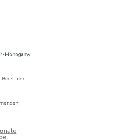
 Non-Monogamy
-Bibel“ der
ommenden
onale
be
,