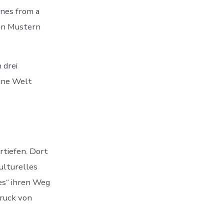
nes from a
ten Mustern
 drei
eine Welt
rtiefen. Dort
kulturelles
es“ ihren Weg
ruck von