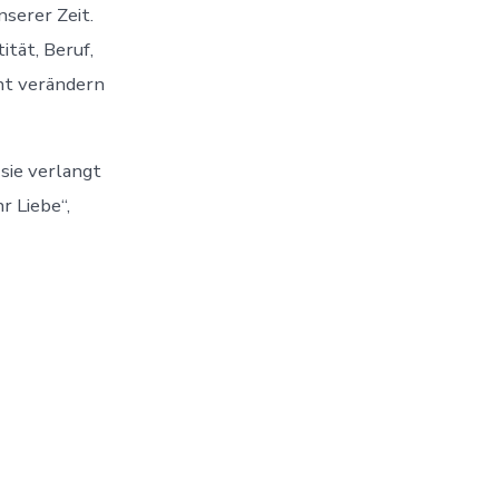
serer Zeit.
ität, Beruf,
cht verändern
 sie verlangt
 Liebe“,