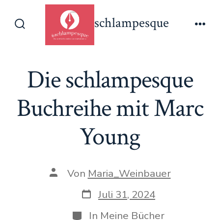
Zum
schlampesque
Inhalt
Suche
Men
springen
ein-/ausblenden
Die schlampesque
Buchreihe mit Marc
Young
Beitragsautor
Von
Maria_Weinbauer
Veröffentlichungsdatum
Juli 31, 2024
Kategorien
In
Meine Bücher