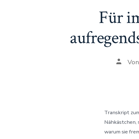
Für i
aufregend
Beitrag
Vo
Transkript zum
Nähkästchen, 
warum sie frem