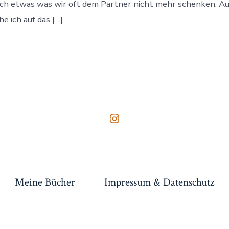
ach etwas was wir oft dem Partner nicht mehr schenken: A
werden
he ich auf das […]
Instagram
in
neuem
Tab
Meine Bücher
Impressum & Datenschutz
öffnen