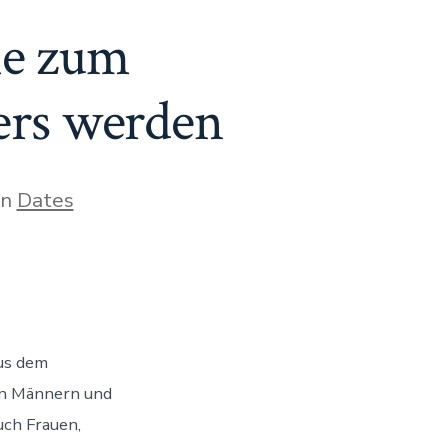
ie zum
ers werden
gorien
In
Dates
aus dem
sten
en Männern und
uch Frauen,