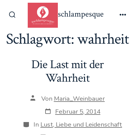
Zum
schlampesque
Inhalt
Suche
Men
springen
ein-/ausblenden
Schlagwort:
wahrheit
Die Last mit der
Wahrheit
Beitragsautor
Von
Maria_Weinbauer
Veröffentlichungsdatum
Februar 5, 2014
Kategorien
In
Lust, Liebe und Leidenschaft