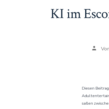
KI im Esco
Beitra
Vo
Diesen Beitrag
Adultentertain
saßen zwische