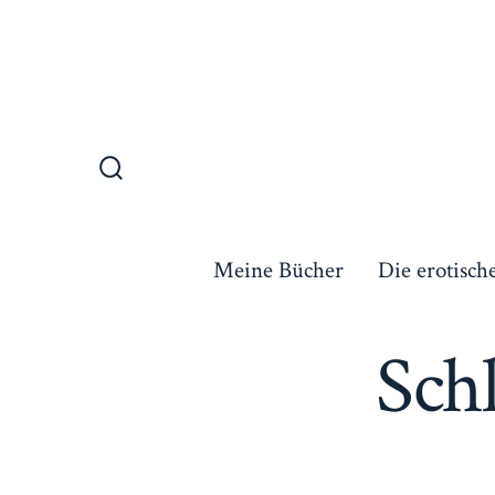
Zum
Inhalt
springen
Suche
ein-/ausblenden
Meine Bücher
Die erotisch
Sch