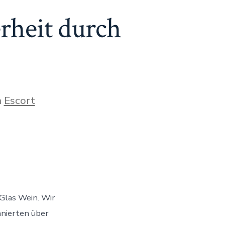
rheit durch
orien
n
Escort
ice:
Glas Wein. Wir
nierten über