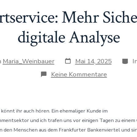
rtservice: Mehr Siche
digitale Analyse
Veröffentlichungsdatum
Kateg
gsautor
n
Maria_Weinbauer
Mai 14, 2025
I
zu
Keine Kommentare
KI
im
Escortserv
Mehr
Sicherheit
durch
 könnt ihr auch hören. Ein ehemaliger Kunde im
digitale
mentsektor und ich trafen uns vor einigen Tagen zu einem 
Analyse
n den Menschen aus dem Frankfurter Bankenviertel und sin