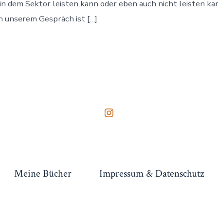
I in dem Sektor leisten kann oder eben auch nicht leisten ka
 unserem Gespräch ist […]
Instagram
in
neuem
Tab
Meine Bücher
Impressum & Datenschutz
öffnen