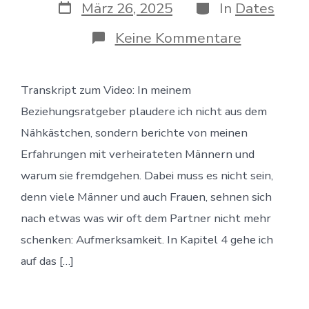
Veröffentlichungsdatum
Kategorien
März 26, 2025
In
Dates
zu
Keine Kommentare
Für
immer
begehrt:
Transkript zum Video: In meinem
Wie
Sie
Beziehungsratgeber plaudere ich nicht aus dem
zum
aufregend
Nähkästchen, sondern berichte von meinen
Date
Erfahrungen mit verheirateten Männern und
Ihres
Partners
warum sie fremdgehen. Dabei muss es nicht sein,
werden
denn viele Männer und auch Frauen, sehnen sich
nach etwas was wir oft dem Partner nicht mehr
schenken: Aufmerksamkeit. In Kapitel 4 gehe ich
auf das […]