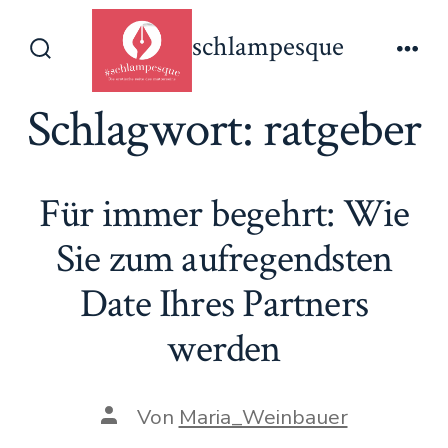
Zum
schlampesque
Inhalt
Suche
Men
springen
ein-/ausblenden
Schlagwort:
ratgeber
Für immer begehrt: Wie
Sie zum aufregendsten
Date Ihres Partners
werden
Beitragsautor
Von
Maria_Weinbauer