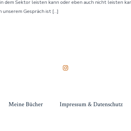
I in dem Sektor leisten kann oder eben auch nicht leisten ka
 unserem Gespräch ist […]
Instagram
in
neuem
Tab
Meine Bücher
Impressum & Datenschutz
öffnen