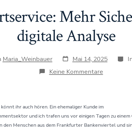
rtservice: Mehr Siche
digitale Analyse
Veröffentlichungsdatum
Kateg
gsautor
n
Maria_Weinbauer
Mai 14, 2025
I
zu
Keine Kommentare
KI
im
Escortserv
Mehr
Sicherheit
durch
 könnt ihr auch hören. Ein ehemaliger Kunde im
digitale
mentsektor und ich trafen uns vor einigen Tagen zu einem 
Analyse
n den Menschen aus dem Frankfurter Bankenviertel und sin