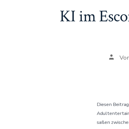
KI im Esco
Beitra
Vo
Diesen Beitrag
Adultentertain
saßen zwische