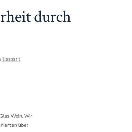
rheit durch
orien
n
Escort
ice:
Glas Wein. Wir
nierten über