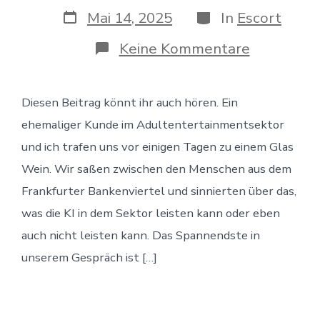
Veröffentlichungsdatum
Kategorien
Mai 14, 2025
In
Escort
zu
Keine Kommentare
KI
im
Escortserv
Diesen Beitrag könnt ihr auch hören. Ein
Mehr
Sicherheit
ehemaliger Kunde im Adultentertainmentsektor
durch
digitale
und ich trafen uns vor einigen Tagen zu einem Glas
Analyse
Wein. Wir saßen zwischen den Menschen aus dem
Frankfurter Bankenviertel und sinnierten über das,
was die KI in dem Sektor leisten kann oder eben
auch nicht leisten kann. Das Spannendste in
unserem Gespräch ist […]