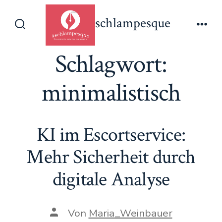
Zum
schlampesque
Inhalt
Suche
Men
springen
ein-/ausblenden
Schlagwort:
minimalistisch
KI im Escortservice:
Mehr Sicherheit durch
digitale Analyse
Beitragsautor
Von
Maria_Weinbauer