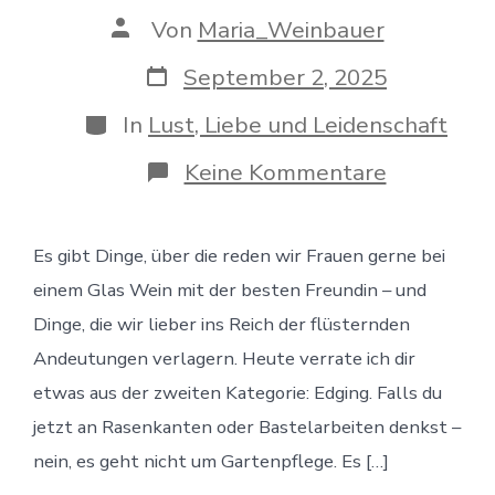
Beitragsautor
Von
Maria_Weinbauer
Veröffentlichungsdatum
September 2, 2025
Kategorien
In
Lust, Liebe und Leidenschaft
zu
Keine Kommentare
Zwischen
Lust
und
Es gibt Dinge, über die reden wir Frauen gerne bei
Kontrolle:
Mein
einem Glas Wein mit der besten Freundin – und
kleines
Geheimnis
Dinge, die wir lieber ins Reich der flüsternden
namens
Andeutungen verlagern. Heute verrate ich dir
Edging
etwas aus der zweiten Kategorie: Edging. Falls du
jetzt an Rasenkanten oder Bastelarbeiten denkst –
nein, es geht nicht um Gartenpflege. Es […]