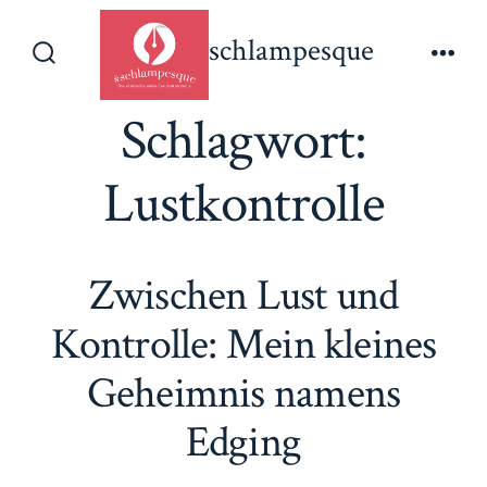
Zum
schlampesque
Inhalt
Suche
Men
springen
ein-/ausblenden
Schlagwort:
Lustkontrolle
Zwischen Lust und
Kontrolle: Mein kleines
Geheimnis namens
Edging