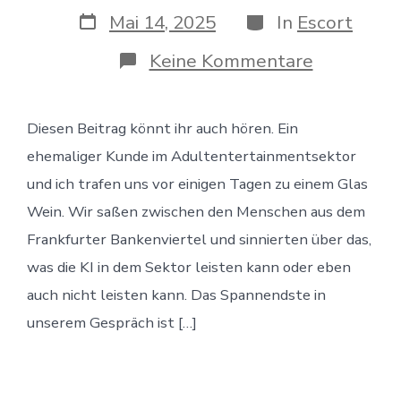
Veröffentlichungsdatum
Kategorien
Mai 14, 2025
In
Escort
zu
Keine Kommentare
KI
im
Escortserv
Diesen Beitrag könnt ihr auch hören. Ein
Mehr
Sicherheit
ehemaliger Kunde im Adultentertainmentsektor
durch
digitale
und ich trafen uns vor einigen Tagen zu einem Glas
Analyse
Wein. Wir saßen zwischen den Menschen aus dem
Frankfurter Bankenviertel und sinnierten über das,
was die KI in dem Sektor leisten kann oder eben
auch nicht leisten kann. Das Spannendste in
unserem Gespräch ist […]