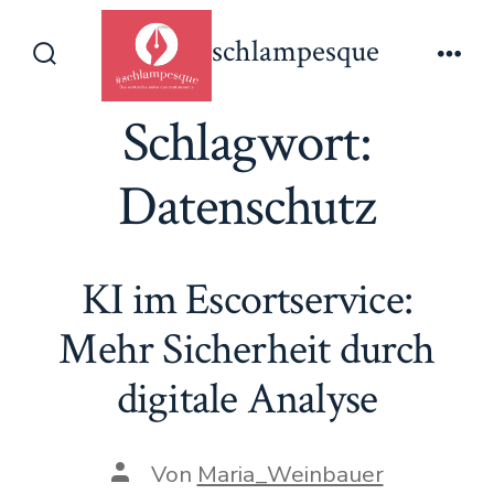
Zum
schlampesque
Inhalt
Suche
Men
springen
ein-/ausblenden
Schlagwort:
Datenschutz
KI im Escortservice:
Mehr Sicherheit durch
digitale Analyse
Beitragsautor
Von
Maria_Weinbauer